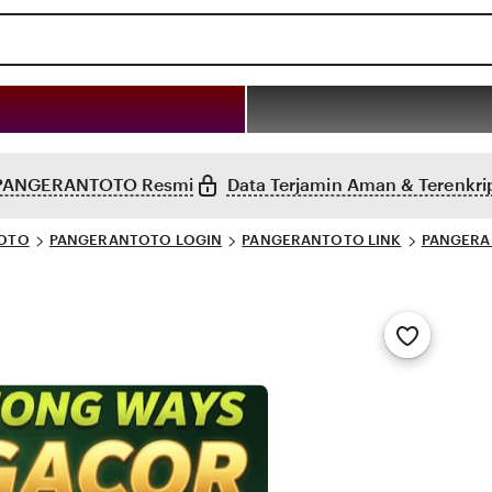
 PANGERANTOTO Resmi
Data Terjamin Aman & Terenkri
OTO
PANGERANTOTO LOGIN
PANGERANTOTO LINK
PANGERA