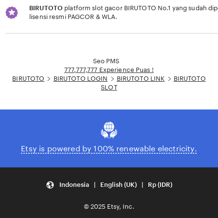
BIRUTOTO
platform slot gacor BIRUTOTO No.1 yang sudah d
lisensi resmi PAGCOR & WLA.
Loading...
Seo PMS
777,777,777 Experience Puas !
BIRUTOTO
BIRUTOTO LOGIN
BIRUTOTO LINK
BIRUTOTO
SLOT
Etsy is powered by 100% renewable electricity.
Indonesia | English (UK) | Rp (IDR)
© 2025 Etsy, Inc.