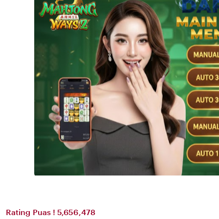
Rating Puas ! 5,656,478