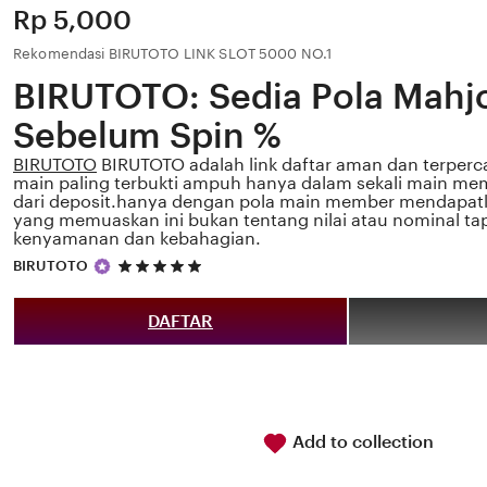
Price:
Rp 5,000
Rekomendasi BIRUTOTO LINK SLOT 5000 NO.1
BIRUTOTO: Sedia Pola Mahj
Sebelum Spin %
BIRUTOTO
BIRUTOTO adalah link daftar aman dan terperc
main paling terbukti ampuh hanya dalam sekali main me
dari deposit.hanya dengan pola main member mendapa
yang memuaskan ini bukan tentang nilai atau nominal tap
kenyamanan dan kebahagian.
5
BIRUTOTO
out
of
5
DAFTAR
stars
Add to collection